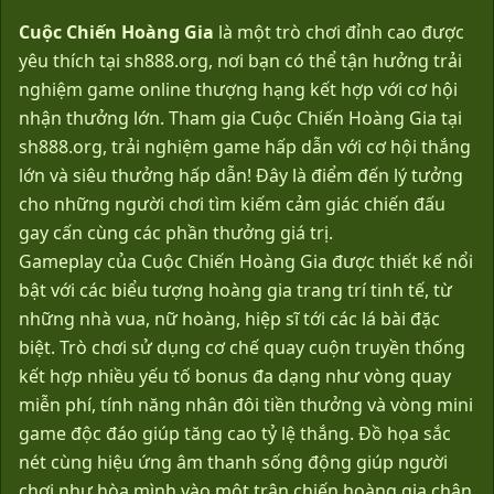
Cuộc Chiến Hoàng Gia
là một trò chơi đỉnh cao được
yêu thích tại sh888.org, nơi bạn có thể tận hưởng trải
nghiệm game online thượng hạng kết hợp với cơ hội
nhận thưởng lớn. Tham gia Cuộc Chiến Hoàng Gia tại
sh888.org, trải nghiệm game hấp dẫn với cơ hội thắng
lớn và siêu thưởng hấp dẫn! Đây là điểm đến lý tưởng
cho những người chơi tìm kiếm cảm giác chiến đấu
gay cấn cùng các phần thưởng giá trị.
Gameplay của Cuộc Chiến Hoàng Gia được thiết kế nổi
bật với các biểu tượng hoàng gia trang trí tinh tế, từ
những nhà vua, nữ hoàng, hiệp sĩ tới các lá bài đặc
biệt. Trò chơi sử dụng cơ chế quay cuộn truyền thống
kết hợp nhiều yếu tố bonus đa dạng như vòng quay
miễn phí, tính năng nhân đôi tiền thưởng và vòng mini
game độc đáo giúp tăng cao tỷ lệ thắng. Đồ họa sắc
nét cùng hiệu ứng âm thanh sống động giúp người
chơi như hòa mình vào một trận chiến hoàng gia chân