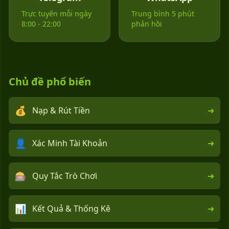
Trực tuyến mỗi ngày
Trung bình 5 phút
8:00 - 22:00
phản hồi
Chủ đề phổ biến
💰
Nạp & Rút Tiền
➜
👤
Xác Minh Tài Khoản
➜
🎰
Quy Tắc Trò Chơi
➜
📊
Kết Quả & Thống Kê
➜