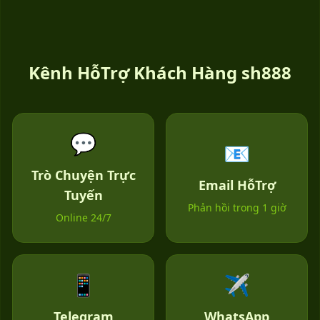
Kênh HỗTrợ Khách Hàng sh888
💬
📧
Trò Chuyện Trực
Email HỗTrợ
Tuyến
Phản hồi trong 1 giờ
Online 24/7
📱
✈️
Telegram
WhatsApp