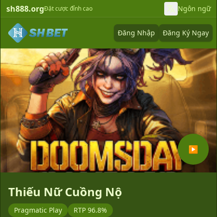
sh888.org
Ngôn ngữ
Đặt cược đỉnh cao
Đăng Nhập
Đăng Ký Ngay
▶
Thiếu Nữ Cuồng Nộ
Pragmatic Play
RTP 96.8%