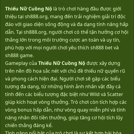
Thiếu Nữ Cuồng Nộ
là trò chơi hàng đầu được giới
thiệu tại sh888.org, mang đến trải nghiệm giải trí độc
đáo với giao diện sống động và đa dạng tính năng hấp
dẫn. Tại sh888.org, người chơi có thể tận hưởng cơ hội
thắng lớn trong môi trường cược an toàn và uy tín,
phù hợp với mọi người chơi yêu thích sh888 bet và
sh888 game.
Gameplay của
Thiếu Nữ Cuồng Nộ
được xây dựng
trên nền đồ họa sắc nét với chủ đề thiếu nữ quyến rũ
và phong cách hiện đại. Người chơi sẽ gặp các biểu
tượng đa dạng, từ những hình ảnh nhân vật đầy cá
tính đến các biểu tượng đặc biệt như Wild và Scatter
giúp kích hoạt vòng thưởng. Trò chơi còn tích hợp các
vòng bonus hấp dẫn, như vòng quay miễn phí và tính
năng nhân đôi tiền thưởng, giúp tăng cơ hội tích lũy
chiến thắng đáng kể.
Tính năng nổi bật của trò chơi là sự kết hợp hài hòa