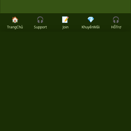
🏠
🎧
📝
💎
🎧
TrangChủ
Support
Join
KhuyếnMãi
HỗTrợ
✕
Select Language
🇻🇳
✓
Vietnamese
Chơi Thiếu Nữ Cuồng Nộ Hấp
⚙️
Dẫn tại sh888.org
RTP
Volatility
96.7%
Cao ⚡⚡⚡⚡🌑
Max Win
Paylines