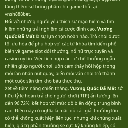
tăng thêm sự hưng phấn cho game thủ tại
vnsh888bet.
Đối với những người yêu thích sự mạo hiểm và tìm
kiếm những trải nghiệm cá cược đỉnh cao,
Vương
Quốc Đã Mất
là sự lựa chọn hoàn hảo. Trò chơi được
tối ưu hóa để phù hợp với các từ khóa tìm kiếm phổ
biến về game slot đổi thưởng, nổ hũ trực tuyến và
casino uy tín. Việc tích hợp các cơ chế thưởng ngẫu
nhiên giúp người chơi luôn cảm thấy hồi hộp trong
mỗi lần nhấn nút quay, biến mỗi ván chơi trở thành
một cuộc săn tìm kho báu thực thụ.
Xét về tiềm năng chiến thắng,
Vương Quốc Đã Mất
sở
hữu tỷ lệ hoàn trả cho người chơi (RTP) ấn tượng lên
đến 96.72%, kết hợp với mức độ biến động trung bình
cao. Điều này có nghĩa là mặc dù các giải thưởng lớn
có thể không xuất hiện liên tục, nhưng khi chúng xuất
hiện, giá trị phần thưởng sẽ cực kỳ khủng khiếp, có