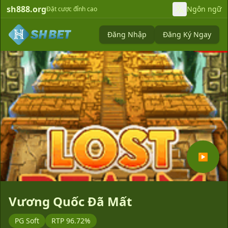
sh888.org
Ngôn ngữ
Đặt cược đỉnh cao
Đăng Nhập
Đăng Ký Ngay
▶
Vương Quốc Đã Mất
PG Soft
RTP 96.72%