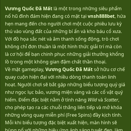
Vương Quốc Đã Mất
là một trong những siêu phẩm
nổ hũ đình đám hiện đang có mặt tại
vnsh888bet
, hứa
hẹn mang đến cho người chơi một cuộc phiêu lưu kỳ
thú vào vùng đất của những bí ẩn và kho báu cổ xưa.
Với đồ họa sắc nét và âm thanh sống động, trò chơi
không chỉ đơn thuần là một hình thức giải trí mà còn
là cơ hội để bạn chinh phục những giải thưởng khổng
lồ trong một không gian đậm chất thần thoại.
Về mặt gameplay,
Vương Quốc Đã Mất
sở hữu cơ chế
quay cuộn hiện đại với nhiều dòng thanh toán linh
hoạt. Người chơi sẽ bắt gặp những biểu tượng quý giá
như ngọc lục bảo, vương miện vàng và các cổ vật quý
hiếm. Điểm đặc biệt nằm ở tính năng
Wild
và
Scatter
,
cho phép tạo ra các chuỗi thắng liên tiếp và mở khóa
những vòng quay miễn phí (Free Spins) đầy kịch tính.
Mỗi khi biểu tượng đặc biệt xuất hiện, màn hình sẽ
bùng nổ với những hiệu ứng ánh sáng tuyệt đẹp, làm