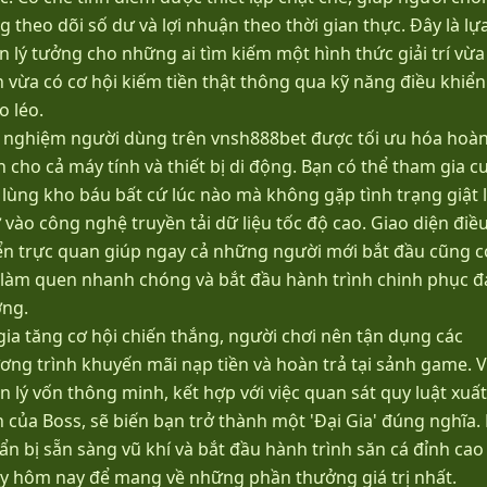
g theo dõi số dư và lợi nhuận theo thời gian thực. Đây là lự
n lý tưởng cho những ai tìm kiếm một hình thức giải trí vừa
n vừa có cơ hội kiếm tiền thật thông qua kỹ năng điều khiển
o léo.
i nghiệm người dùng trên vnsh888bet được tối ưu hóa hoà
n cho cả máy tính và thiết bị di động. Bạn có thể tham gia c
 lùng kho báu bất cứ lúc nào mà không gặp tình trạng giật l
 vào công nghệ truyền tải dữ liệu tốc độ cao. Giao diện điề
ển trực quan giúp ngay cả những người mới bắt đầu cũng c
 làm quen nhanh chóng và bắt đầu hành trình chinh phục đ
ng.
gia tăng cơ hội chiến thắng, người chơi nên tận dụng các
ơng trình khuyến mãi nạp tiền và hoàn trả tại sảnh game. V
n lý vốn thông minh, kết hợp với việc quan sát quy luật xuất
n của Boss, sẽ biến bạn trở thành một 'Đại Gia' đúng nghĩa.
ẩn bị sẵn sàng vũ khí và bắt đầu hành trình săn cá đỉnh cao
y hôm nay để mang về những phần thưởng giá trị nhất.