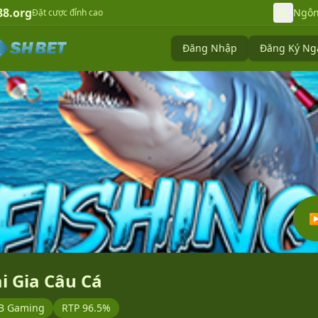
88.org
Ngôn
Đặt cược đỉnh cao
Đăng Nhập
Đăng Ký Ng
i Gia Câu Cá
B Gaming
RTP 96.5%