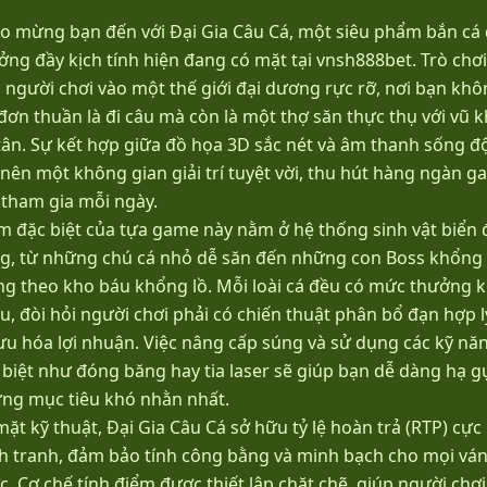
o mừng bạn đến với Đại Gia Câu Cá, một siêu phẩm bắn cá 
ởng đầy kịch tính hiện đang có mặt tại vnsh888bet. Trò chơi
 người chơi vào một thế giới đại dương rực rỡ, nơi bạn kh
 đơn thuần là đi câu mà còn là một thợ săn thực thụ với vũ k
 tân. Sự kết hợp giữa đồ họa 3D sắc nét và âm thanh sống 
 nên một không gian giải trí tuyệt vời, thu hút hàng ngàn 
 tham gia mỗi ngày.
m đặc biệt của tựa game này nằm ở hệ thống sinh vật biển 
g, từ những chú cá nhỏ dễ săn đến những con Boss khổng 
g theo kho báu khổng lồ. Mỗi loài cá đều có mức thưởng 
u, đòi hỏi người chơi phải có chiến thuật phân bổ đạn hợp l
 ưu hóa lợi nhuận. Việc nâng cấp súng và sử dụng các kỹ nă
 biệt như đóng băng hay tia laser sẽ giúp bạn dễ dàng hạ g
ng mục tiêu khó nhằn nhất.
mặt kỹ thuật, Đại Gia Câu Cá sở hữu tỷ lệ hoàn trả (RTP) cực
h tranh, đảm bảo tính công bằng và minh bạch cho mọi vá
c. Cơ chế tính điểm được thiết lập chặt chẽ, giúp người chơi