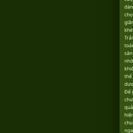
dàn
chọ
giã
khé
Trả
toà
săn
nhờ
khi
thể
dươ
Để 
chư
quả
hiệ
chu
nga