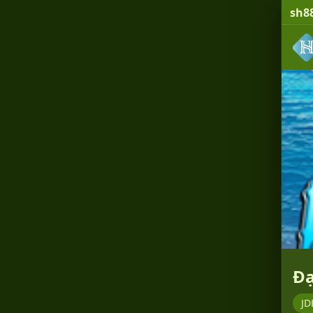
sh8
Đạ
JD