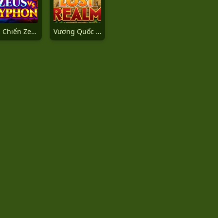
Đại Chiến Zeus vs Typhon
Vương Quốc Đã Mất