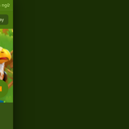
 ngữ
ay
▶