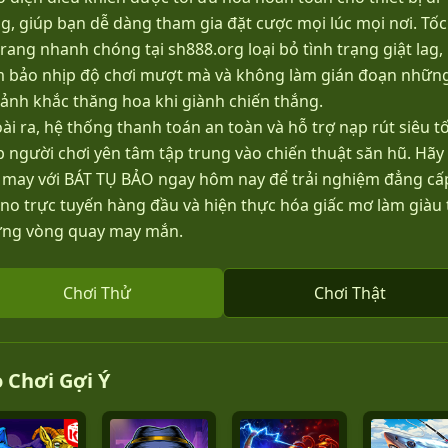
g, giúp bạn dễ dàng tham gia đặt cược mọi lúc mọi nơi. Tốc
 trang nhanh chóng tại sh888.org loại bỏ tình trạng giật lag,
 bảo nhịp độ chơi mượt mà và không làm gián đoạn nhữn
ảnh khắc thăng hoa khi giành chiến thắng.
ài ra, hệ thống thanh toán an toàn và hỗ trợ nạp rút siêu t
p người chơi yên tâm tập trung vào chiến thuật săn hũ. Hãy
 may với BÁT TỤ BẢO ngay hôm nay để trải nghiệm đẳng cấ
ino trực tuyến hàng đầu và hiện thực hóa giấc mơ làm giàu 
ng vòng quay may mắn.
Chơi Thử
Chơi Thật
ò Chơi Gợi Ý