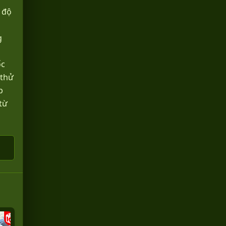
 độ
g
ốc
 thử
p
từ