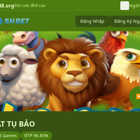
88.org
Ngôn
Đặt cược đỉnh cao
Đăng Nhập
Đăng Ký Ng
T TỤ BẢO
LI Games
RTP 96.85%