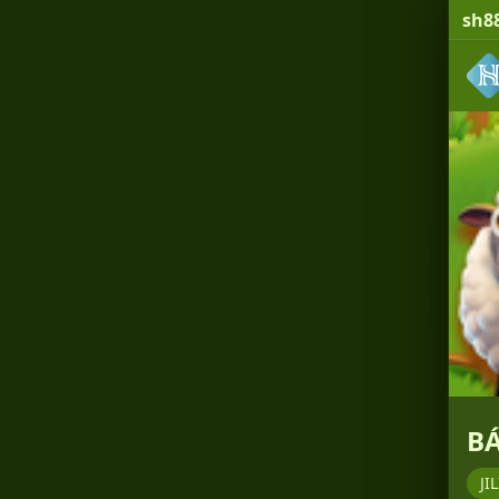
sh8
BÁ
JI